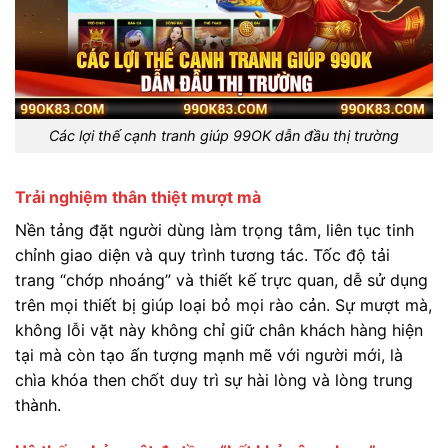
Các lợi thế cạnh tranh giúp 99OK dẫn đầu thị trường
Trải nghiệm thân thiệt mượt mà
Nền tảng đặt người dùng làm trọng tâm, liên tục tinh
chỉnh giao diện và quy trình tương tác. Tốc độ tải
trang “chớp nhoáng” và thiết kế trực quan, dễ sử dụng
trên mọi thiết bị giúp loại bỏ mọi rào cản. Sự mượt mà,
không lỗi vặt này không chỉ giữ chân khách hàng hiện
tại mà còn tạo ấn tượng mạnh mẽ với người mới, là
chìa khóa then chốt duy trì sự hài lòng và lòng trung
thành.