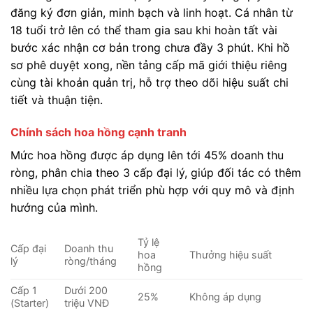
đăng ký đơn giản, minh bạch và linh hoạt. Cá nhân từ
18 tuổi trở lên có thể tham gia sau khi hoàn tất vài
bước xác nhận cơ bản trong chưa đầy 3 phút. Khi hồ
sơ phê duyệt xong, nền tảng cấp mã giới thiệu riêng
cùng tài khoản quản trị, hỗ trợ theo dõi hiệu suất chi
tiết và thuận tiện.
Chính sách hoa hồng cạnh tranh
Mức hoa hồng được áp dụng lên tới 45% doanh thu
ròng, phân chia theo 3 cấp đại lý, giúp đối tác có thêm
nhiều lựa chọn phát triển phù hợp với quy mô và định
hướng của mình.
Tỷ lệ
Cấp đại
Doanh thu
hoa
Thưởng hiệu suất
lý
ròng/tháng
hồng
Cấp 1
Dưới 200
25%
Không áp dụng
(Starter)
triệu VNĐ