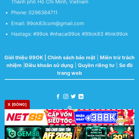
Thành phố Hồ Chí Minh, Vietnam
Phone: 0296384711
Email:
99ok83com@gmail.com
Hastags: #99ok #nhacai99ok #99ok83 #link99ok
Giới thiệu 99OK |
Chính sách bảo mật
|
Miễn trừ trách
nhiệm
|
Điều khoản sử dụng
|
Quyền riêng tư
|
Sơ đồ
trang web
X [ĐÓNG]
©
2026 UX Themes
TERMS
PRIVACY
COOKIES