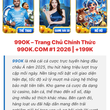
99OK – Trang Chủ Chính Thức
99OK.COM #1 2026 | +199K
99OK
là nhà cái cá cược trực tuyến hàng đầu
châu Á năm 2025, thu hút hàng triệu lượt truy
cập mỗi ngày. Nền tảng nổi bật với giao diện
hiện đại, tốc độ xử lý mượt mà cùng hệ thống
bảo mật tiên tiến. Kho game cá cược đa dạng
từ casino, bắn cá, thể thao đến xổ số, đáp
ứng nhiều sở thích khác nhau. Bên cạnh đó,
hàng loạt ưu đãi hấp dẫn mang đến trải