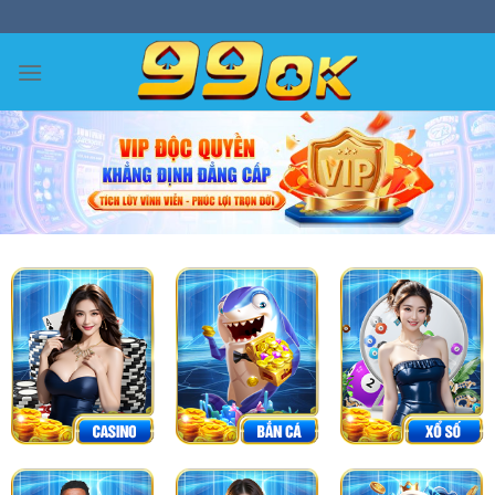
Chuyển
đến
nội
dung