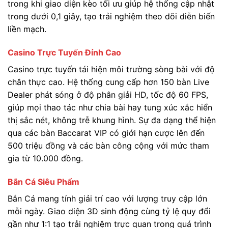
trong khi giao diện kèo tối ưu giúp hệ thống cập nhật
trong dưới 0,1 giây, tạo trải nghiệm theo dõi diễn biến
liền mạch.
Casino Trực Tuyến Đỉnh Cao
Casino trực tuyến tái hiện môi trường sòng bài với độ
chân thực cao. Hệ thống cung cấp hơn 150 bàn Live
Dealer phát sóng ở độ phân giải HD, tốc độ 60 FPS,
giúp mọi thao tác như chia bài hay tung xúc xắc hiển
thị sắc nét, không trễ khung hình. Sự đa dạng thể hiện
qua các bàn Baccarat VIP có giới hạn cược lên đến
500 triệu đồng và các bàn công cộng với mức tham
gia từ 10.000 đồng.
Bắn Cá Siêu Phẩm
Bắn Cá mang tính giải trí cao với lượng truy cập lớn
mỗi ngày. Giao diện 3D sinh động cùng tỷ lệ quy đổi
gần như 1:1 tạo trải nghiệm trực quan trong quá trình