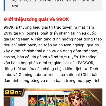
nghiệm giải trí trọn vẹn và cơ hội sinh lời vượt
trội.
Giới thiệu tổng quát về 99OK
99OK là thương hiệu giải trí trực tuyến ra mắt năm
2019 tại Philippines, phát triển nhanh tại nhiều quốc
gia Đông Nam Á. Nền tảng định hướng hoạt động theo
tiêu chí minh bạch, an toàn và chuyên nghiệp, qua đó
xây dựng hệ sinh thái dịch vụ đa dạng gồm thể thao,
casino, bắn cá, đá gà và xổ số trực tuyến. Hệ thống
vận hành hợp pháp dưới sự giám sát của PAGCOR,
đồng thời sở hữu các chứng nhận kiểm định từ iTech
Labs và Gaming Laboratories International (GLI), bảo
đảm tính công bằng và minh bạch trong mọi quy trình.