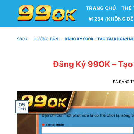
Chuyển
TRANG CHỦ
THỂ
đến
nội
#1254 (KHÔNG ĐỀ
dung
99OK
-
HƯỚNG DẪN
-
ĐĂNG KÝ 99OK – TẠO TÀI KHOẢN N
Đăng Ký 99OK – Tạo 
ĐÃ ĐĂNG T
05
Th11