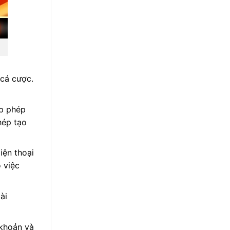
 cá cược.
ấp phép
hép tạo
iện thoại
 việc
ài
 khoản và