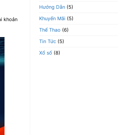
Hướng Dẫn
(5)
Khuyến Mãi
(5)
ài khoản
Thể Thao
(6)
Tin Tức
(5)
Xổ số
(8)