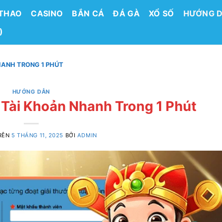
 THAO
CASINO
BẮN CÁ
ĐÁ GÀ
XỔ SỐ
HƯỚNG 
)
HANH TRONG 1 PHÚT
HƯỚNG DẪN
Tài Khoản Nhanh Trong 1 Phút
RÊN
5 THÁNG 11, 2025
BỞI
ADMIN