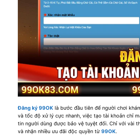
Đăng ký 99OK
là bước đầu tiên để người chơi khám p
và tốc độ xử lý cực nhanh, việc tạo tài khoản chỉ 
tin người dùng được bảo vệ tuyệt đối. Chỉ với vài 
và nhận nhiều ưu đãi độc quyền từ
99OK
.