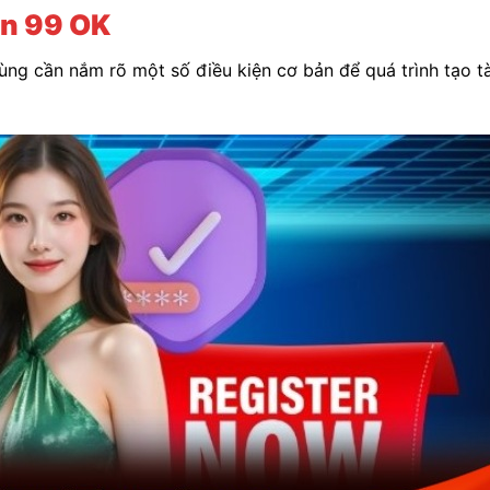
ản 99 OK
dùng cần nắm rõ một số điều kiện cơ bản để quá trình tạo t