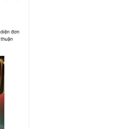
 diện đơn
 thuận