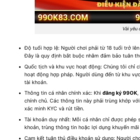
Vài yêu 
Độ tuổi hợp lệ: Người chơi phải từ 18 tuổi trở l
Đây là quy định bắt buộc nhằm đảm bảo tuân thủ
Quốc tịch và khu vực hoạt động: Chúng tôi chỉ 
hoạt động hợp pháp. Người dùng đến từ khu vực
tài khoản.
Thông tin cá nhân chính xác: Khi
đăng ký 99OK
,
chính chủ. Các thông tin này phải trùng khớp vớ
xác minh KYC và rút tiền.
Tài khoản duy nhất: Mỗi cá nhân chỉ được phép sở
khoản, trùng thông tin hoặc lợi dụng khuyến mãi 
Cam kết tuân thủ điều khoản sử dụng: Người chơ