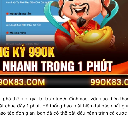
há thế giới giải trí trực tuyến đỉnh cao. Với giao diện thâ
mất chưa đầy 1 phút. Hệ thống bảo mật hiện đại bậc nhất gi
thao tác đơn giản, bạn đã có thể bắt đầu hành trình cá cượ