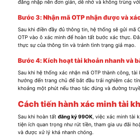
đăng nhập nên đơn giản, dễ nhớ và không trùng với
Bước 3: Nhận mã OTP nhận được và xá
Sau khi điền đầy đủ thông tin, hệ thống sẽ gửi mã
OTP vào ô xác minh để hoàn tất bước xác thực. Đâ
thực sự của thông tin và tránh tình trạng giả mạo.
Bước 4: Kích hoạt tài khoản nhanh và 
Sau khi hệ thống xác nhận mã OTP thành công, tài
hướng đến trang chủ để bắt đầu trải nghiệm các tí
khoảng một phút nếu thao tác đúng và đường truy
Cách tiến hành xác minh tài k
Sau khi hoàn tất
đăng ký 99OK
, việc xác minh tài
tiện ích quan trọng như rút tiền, tham gia ưu đãi h
và được xử lý khá nhanh chóng.