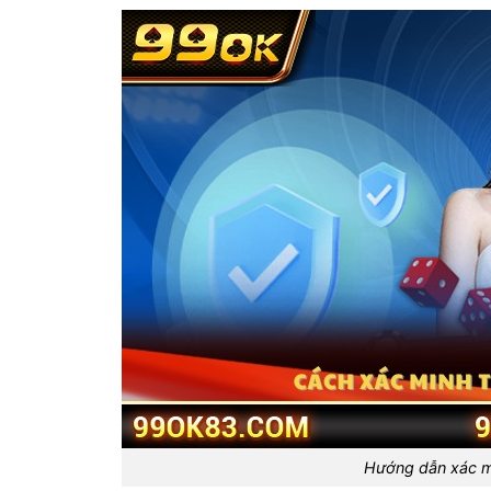
Hướng dẫn xác mi