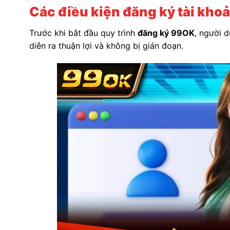
Các điều kiện đăng ký tài kho
Trước khi bắt đầu quy trình
đăng ký 99OK
, người 
diễn ra thuận lợi và không bị gián đoạn.