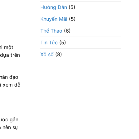
Hướng Dẫn
(5)
Khuyến Mãi
(5)
Thể Thao
(6)
Tin Tức
(5)
hi một
Xổ số
(8)
 dựa trên
nhân đạo
ời xem dễ
được gắn
m nên sự