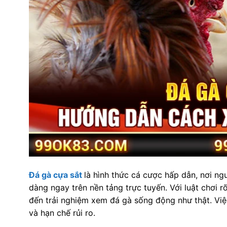
Đá gà cựa sắt
là hình thức cá cược hấp dẫn, nơi ng
dàng ngay trên nền tảng trực tuyến. Với luật chơi r
đến trải nghiệm xem đá gà sống động như thật. Việ
và hạn chế rủi ro.