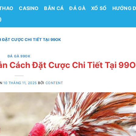
 THAO
CASINO
BẮN CÁ
ĐÁ GÀ
XỔ SỐ
HƯỚNG 
)
 ĐẶT CƯỢC CHI TIẾT TẠI 99OK
ĐÁ GÀ 99OK
n Cách Đặt Cược Chi Tiết Tại 99
ÊN
10 THÁNG 11, 2025
BỞI
CONTENT