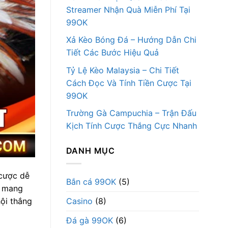
Streamer Nhận Quà Miễn Phí Tại
99OK
Xả Kèo Bóng Đá – Hướng Dẫn Chi
Tiết Các Bước Hiệu Quả
Tỷ Lệ Kèo Malaysia – Chi Tiết
Cách Đọc Và Tính Tiền Cược Tại
99OK
Trường Gà Campuchia – Trận Đấu
Kịch Tính Cược Thắng Cực Nhanh
DANH MỤC
 cược dễ
Bắn cá 99OK
(5)
mang
Casino
(8)
hội thắng
Đá gà 99OK
(6)