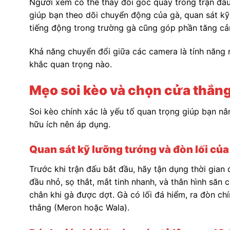
Người xem có thể thay đổi góc quay trong trận đấu
giúp bạn theo dõi chuyển động của gà, quan sát k
tiếng động trong trường gà cũng góp phần tăng cả
Khả năng chuyển đổi giữa các camera là tính năng 
khắc quan trọng nào.
Mẹo soi kèo và chọn cửa thắng
Soi kèo chính xác là yếu tố quan trọng giúp bạn n
hữu ích nên áp dụng.
Quan sát kỹ lưỡng tướng và đòn lối của
Trước khi trận đấu bắt đầu, hãy tận dụng thời gian 
đầu nhỏ, sọ thắt, mắt tinh nhanh, và thân hình săn 
chân khi gà được dợt. Gà có lối đá hiểm, ra đòn ch
thắng (Meron hoặc Wala).