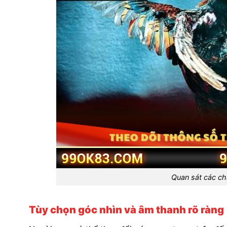
Quan sát các chỉ
Tùy chọn góc nhìn và âm thanh rõ ràng