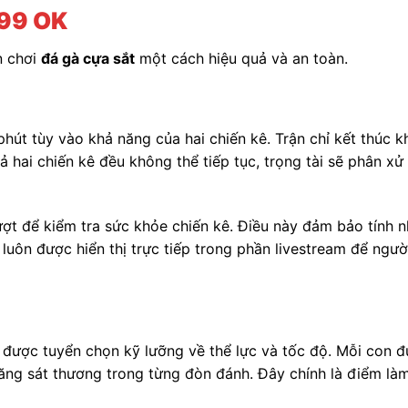
 99 OK
n chơi
đá gà cựa sắt
một cách hiệu quả và an toàn.
hút tùy vào khả năng của hai chiến kê. Trận chỉ kết thúc k
 hai chiến kê đều không thể tiếp tục, trọng tài sẽ phân xử
ượt để kiểm tra sức khỏe chiến kê. Điều này đảm bảo tính 
 luôn được hiển thị trực tiếp trong phần livestream để ngư
e được tuyển chọn kỹ lưỡng về thể lực và tốc độ. Mỗi con 
ăng sát thương trong từng đòn đánh. Đây chính là điểm là