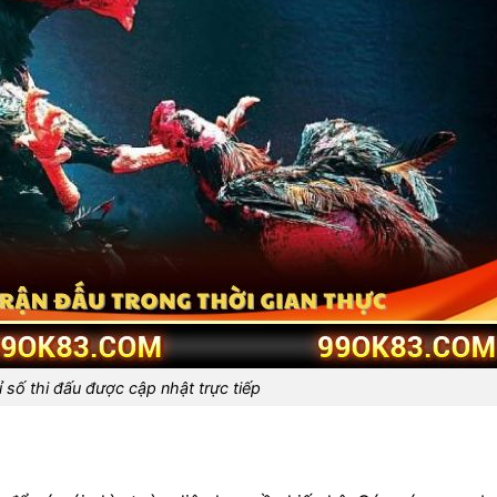
 số thi đấu được cập nhật trực tiếp